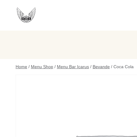
Salta
al
contenuto
Home
/
Menu Shop
/
Menu Bar Icarus
/
Bevande
/
Coca Cola